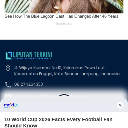
Jl. Wijaya Kusuma, No.10, Kelurahan Rawa Laut,
Kecamatan Enggal, Kota Bandar Lampung, Indonesia
081274264353
Liputanterkiniindonesia@gmail.com