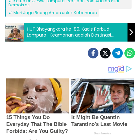
Ketua DPC PWRI Lampura: Pers dan Polri Adalah Pilar
Demokrasi
Mari Jaga Ruang Aman untuk Kebenaran
HUT Bhayangkara ke-80, Kadis Parbud
Lampura : Keamanan adalah Destinasi
Utama, Terima Kasih Polri Jaga Pesona
Lampung Utara