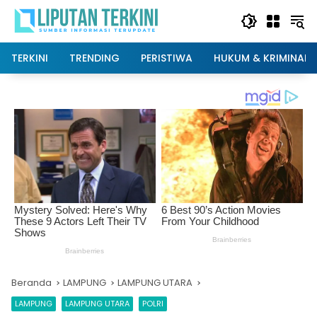
Langsung
ke
konten
TERKINI
TRENDING
PERISTIWA
HUKUM & KRIMINAL
Beranda
LAMPUNG
LAMPUNG UTARA
LAMPUNG
LAMPUNG UTARA
POLRI