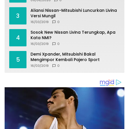
09/08/2026
0
Aliansi Nissan-Mitsubishi Luncurkan Livina
3
Versi Mungil
16/03/2019
0
Sosok New Nissan Livina Terungkap, Apa
4
Kata NMI?
16/03/2019
0
Demi Xpander, Mitsubishi Bakal
5
Mengimpor Kembali Pajero Sport
16/03/2019
0