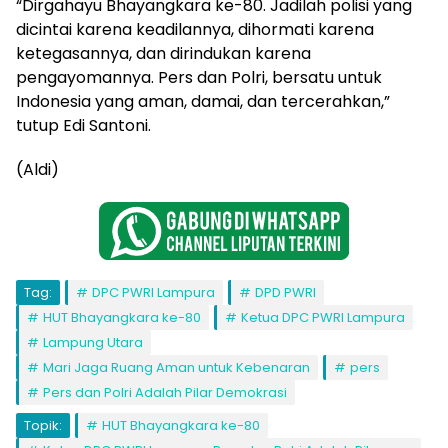
“Dirgahayu Bhayangkara ke-80. Jadilah polisi yang
dicintai karena keadilannya, dihormati karena
ketegasannya, dan dirindukan karena
pengayomannya. Pers dan Polri, bersatu untuk
Indonesia yang aman, damai, dan tercerahkan,”
tutup Edi Santoni.
(Aldi)
Tag:
DPC PWRI Lampura
DPD PWRI
HUT Bhayangkara ke-80
Ketua DPC PWRI Lampura
Lampung Utara
Mari Jaga Ruang Aman untuk Kebenaran
pers
Pers dan Polri Adalah Pilar Demokrasi
Topik:
HUT Bhayangkara ke-80