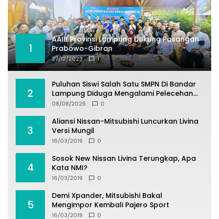
AAIB Provinsi Lampung Dukung Pasangan
1
Prabowo-Gibran
27/12/2023
1
Puluhan Siswi Salah Satu SMPN Di Bandar
2
Lampung Diduga Mengalami Pelecehan
Oleh Oknum Satpam
08/08/2026
0
Aliansi Nissan-Mitsubishi Luncurkan Livina
3
Versi Mungil
16/03/2019
0
Sosok New Nissan Livina Terungkap, Apa
4
Kata NMI?
16/03/2019
0
Demi Xpander, Mitsubishi Bakal
5
Mengimpor Kembali Pajero Sport
16/03/2019
0