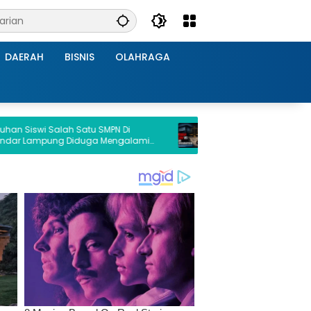
DAERAH
BISNIS
OLAHRAGA
Salah Satu SMPN Di
Tembok Bisu Satreskrim Pringsewu
ung Diduga Mengalami
Sinyal PWRI Desak Presiden Bongka
eh Oknum Satpam
Kotak Pandora Labkesda.