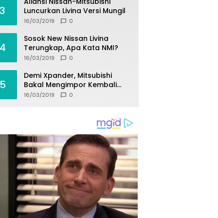
Aliansi Nissan-Mitsubishi
3
Luncurkan Livina Versi Mungil
16/03/2019
0
Sosok New Nissan Livina
4
Terungkap, Apa Kata NMI?
16/03/2019
0
Demi Xpander, Mitsubishi
5
Bakal Mengimpor Kembali
Pajero Sport
16/03/2019
0