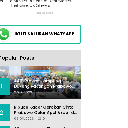
IKUTI SALURAN WHATSAPP
Popular Posts
AAIB Provinsi Lampung
1
Dukung Pasangan Prabowo-
Gibran
27/12/2023
1
Ribuan Kader Gerakan Cinta
2
Prabowo Gelar Apel Akbar di
Sukabumi
09/08/2026
0