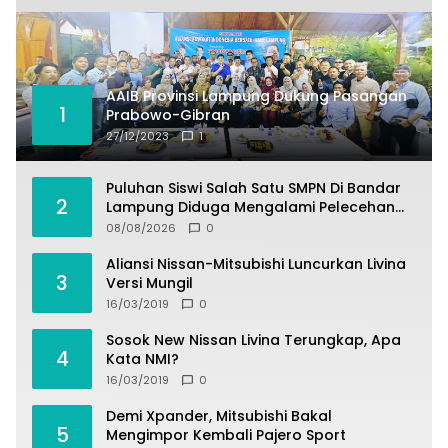
AAIB Provinsi Lampung Dukung Pasangan
1
Prabowo-Gibran
27/12/2023
1
Puluhan Siswi Salah Satu SMPN Di Bandar
2
Lampung Diduga Mengalami Pelecehan
Oleh Oknum Satpam
08/08/2026
0
Aliansi Nissan-Mitsubishi Luncurkan Livina
3
Versi Mungil
16/03/2019
0
Sosok New Nissan Livina Terungkap, Apa
4
Kata NMI?
16/03/2019
0
Demi Xpander, Mitsubishi Bakal
5
Mengimpor Kembali Pajero Sport