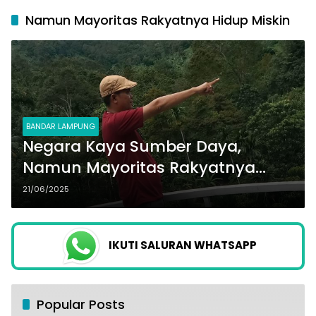
Namun Mayoritas Rakyatnya Hidup Miskin
BANDAR LAMPUNG
Negara Kaya Sumber Daya,
Namun Mayoritas Rakyatnya
Hidup Miskin : Salahnya Dimana..?
21/06/2025
IKUTI SALURAN WHATSAPP
Popular Posts