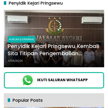
Penyidik Kejari Pringsewu
HUKUM & KRIMINAL
Penyidik Kejari Pringsewu Kembali
Sita Titipan Pengembalian
Kerugian Negara Dugaan Korupsi
11/06/2025
Bimtek 2024, Total Capai Rp563
Juta
IKUTI SALURAN WHATSAPP
Popular Posts