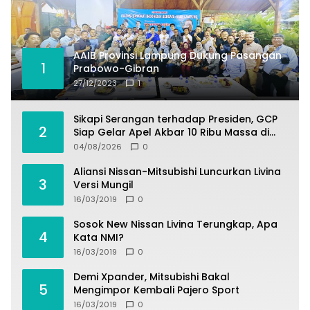
AAIB Provinsi Lampung Dukung Pasangan
1
Prabowo-Gibran
27/12/2023
1
Sikapi Serangan terhadap Presiden, GCP
2
Siap Gelar Apel Akbar 10 Ribu Massa di
Sukabumi.
04/08/2026
0
Aliansi Nissan-Mitsubishi Luncurkan Livina
3
Versi Mungil
16/03/2019
0
Sosok New Nissan Livina Terungkap, Apa
4
Kata NMI?
16/03/2019
0
Demi Xpander, Mitsubishi Bakal
5
Mengimpor Kembali Pajero Sport
16/03/2019
0