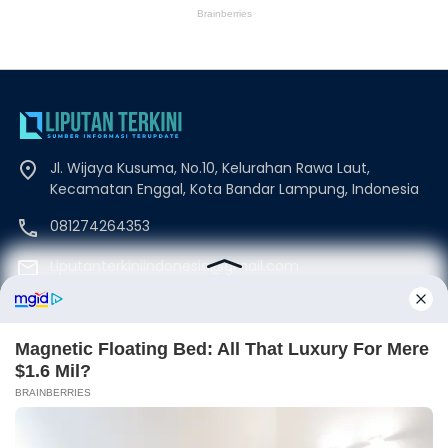
Jl. Wijaya Kusuma, No.10, Kelurahan Rawa Laut,
Kecamatan Enggal, Kota Bandar Lampung, Indonesia
081274264353
Liputanterkiniindonesia@gmail.com
Beranda
Disclaimer
Redaksi
Kode Etik