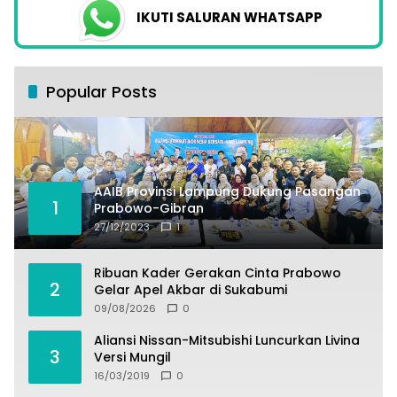
IKUTI SALURAN WHATSAPP
Popular Posts
AAIB Provinsi Lampung Dukung Pasangan
1
Prabowo-Gibran
27/12/2023
1
Ribuan Kader Gerakan Cinta Prabowo
2
Gelar Apel Akbar di Sukabumi
09/08/2026
0
Aliansi Nissan-Mitsubishi Luncurkan Livina
3
Versi Mungil
16/03/2019
0