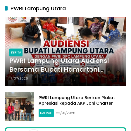
PWRI Lampung Utara
BERITA
PWRI Lampung Utara Audiensi
Bersama Bupati Hamartoni
Ahadits, Perkuat Sinergi Pers
17/07/2026
untuk Pembangunan Daerah
PWRI Lampung Utara Berikan Plakat
Apresiasi kepada AKP Joni Charter
DAERAH
22/01/2026