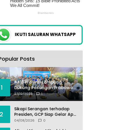
IKUTI SALURAN WHATSAPP
Popular Posts
AAIB Provinsi Lampung
1
Dukung Pasangan Prabowo-
Gibran
27/12/2023
1
Sikapi Serangan terhadap
2
Presiden, GCP Siap Gelar Apel
Akbar 10 Ribu Massa di
04/08/2026
0
Sukabumi.