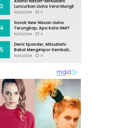
Aliansi Nissan-Mitsubishi
3
Luncurkan Livina Versi Mungil
16/03/2019
0
Sosok New Nissan Livina
4
Terungkap, Apa Kata NMI?
16/03/2019
0
Demi Xpander, Mitsubishi
5
Bakal Mengimpor Kembali
Pajero Sport
16/03/2019
0