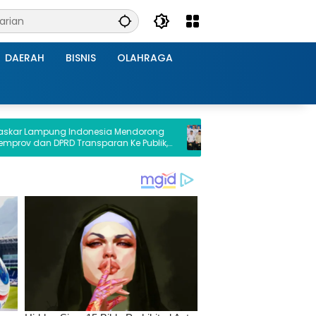
DAERAH
BISNIS
OLAHRAGA
ung Indonesia Mendorong
Kadin Lampung Hadiri Forum Stra
DPRD Transparan Ke Publik,
Presiden Prabowo, Bawa Misi Perk
 Hibah Ke Kejati Lampung
Ekonomi dan Investasi Daerah