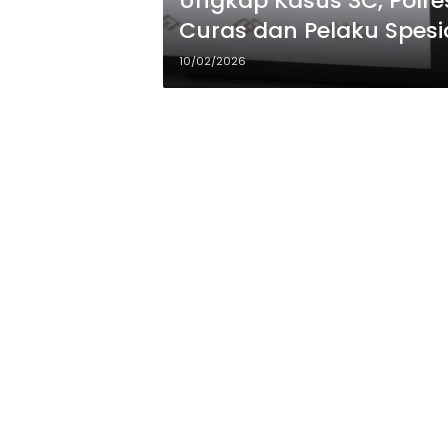
Ungkap Kasus 3C, Polr
Curas dan Pelaku Spesi
Bersenjata Api
10/02/2026