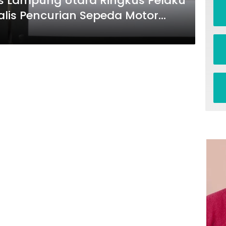
es Lampung Utara Ringkus Pelaku
alis Pencurian Sepeda Motor