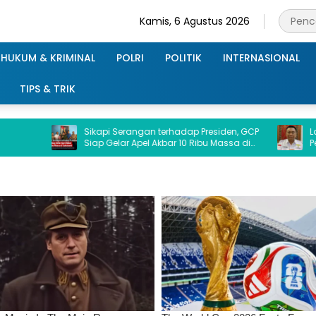
Kamis, 6 Agustus 2026
HUKUM & KRIMINAL
POLRI
POLITIK
INTERNASIONAL
TIPS & TRIK
Sikapi Serangan terhadap Presiden, GCP
Laskar Lamp
Siap Gelar Apel Akbar 10 Ribu Massa di
Pemprov dan 
Sukabumi.
Terkait Dana