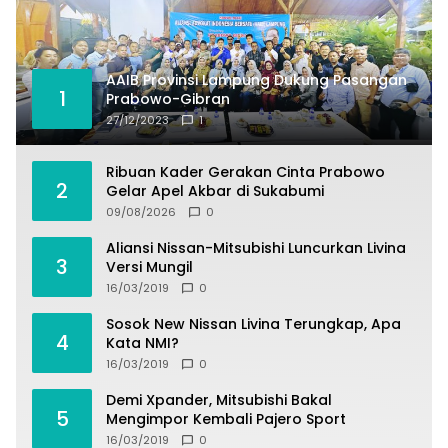
AAIB Provinsi Lampung Dukung Pasangan
1
Prabowo-Gibran
27/12/2023
1
Ribuan Kader Gerakan Cinta Prabowo
2
Gelar Apel Akbar di Sukabumi
09/08/2026
0
Aliansi Nissan-Mitsubishi Luncurkan Livina
3
Versi Mungil
16/03/2019
0
Sosok New Nissan Livina Terungkap, Apa
4
Kata NMI?
16/03/2019
0
Demi Xpander, Mitsubishi Bakal
5
Mengimpor Kembali Pajero Sport
16/03/2019
0