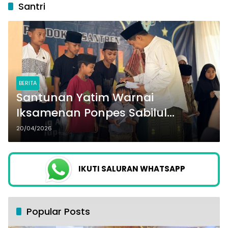
Santri
BERITA
Santunan Yatim Warnai
Iksamenan Ponpes Sabilul
Muhtadin
20/04/2026
IKUTI SALURAN WHATSAPP
Popular Posts