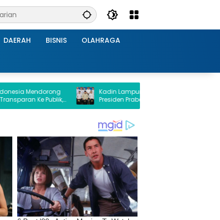
DAERAH
BISNIS
OLAHRAGA
ndorong
Kadin Lampung Hadiri Forum Strategis
e Publik,
Presiden Prabowo, Bawa Misi Perkuat
ampung
Ekonomi dan Investasi Daerah