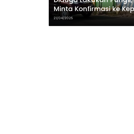
Minta Konfirmasi ke Kep
Pertanyakan Transpara
21/04/2025