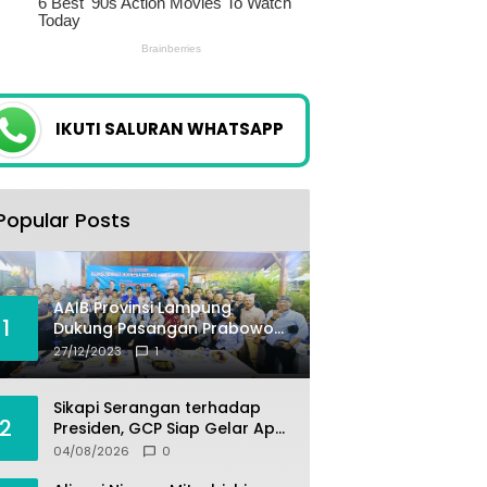
IKUTI SALURAN WHATSAPP
Popular Posts
AAIB Provinsi Lampung
1
Dukung Pasangan Prabowo-
Gibran
27/12/2023
1
Sikapi Serangan terhadap
2
Presiden, GCP Siap Gelar Apel
Akbar 10 Ribu Massa di
04/08/2026
0
Sukabumi.