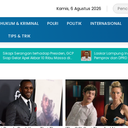
Kamis, 6 Agustus 2026
HUKUM & KRIMINAL
POLRI
POLITIK
INTERNASIONAL
TIPS & TRIK
angan terhadap Presiden, GCP
Laskar Lampung Indonesia Me
 Apel Akbar 10 Ribu Massa di
Pemprov dan DPRD Transparan K
.
Terkait Dana Hibah Ke Kejati L