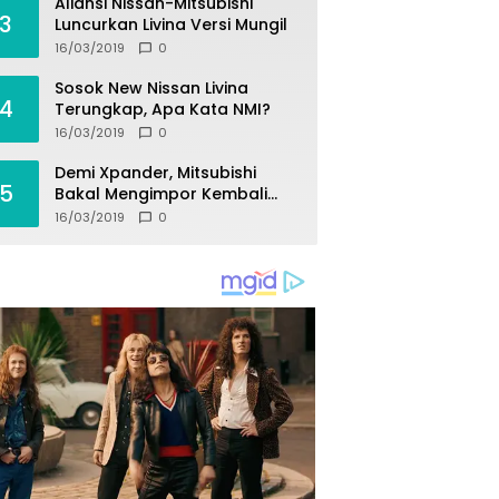
Aliansi Nissan-Mitsubishi
3
Luncurkan Livina Versi Mungil
16/03/2019
0
Sosok New Nissan Livina
4
Terungkap, Apa Kata NMI?
16/03/2019
0
Demi Xpander, Mitsubishi
5
Bakal Mengimpor Kembali
Pajero Sport
16/03/2019
0