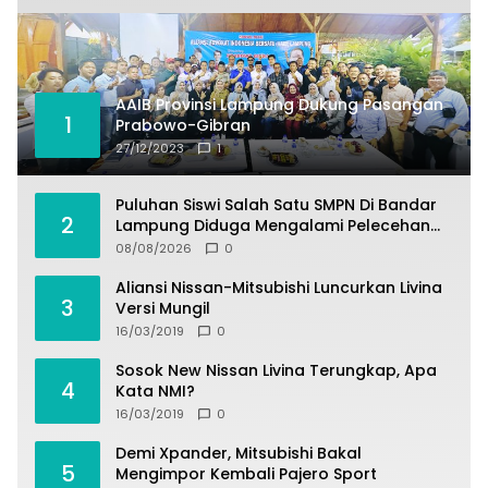
AAIB Provinsi Lampung Dukung Pasangan
1
Prabowo-Gibran
27/12/2023
1
Puluhan Siswi Salah Satu SMPN Di Bandar
2
Lampung Diduga Mengalami Pelecehan
Oleh Oknum Satpam
08/08/2026
0
Aliansi Nissan-Mitsubishi Luncurkan Livina
3
Versi Mungil
16/03/2019
0
Sosok New Nissan Livina Terungkap, Apa
4
Kata NMI?
16/03/2019
0
Demi Xpander, Mitsubishi Bakal
5
Mengimpor Kembali Pajero Sport