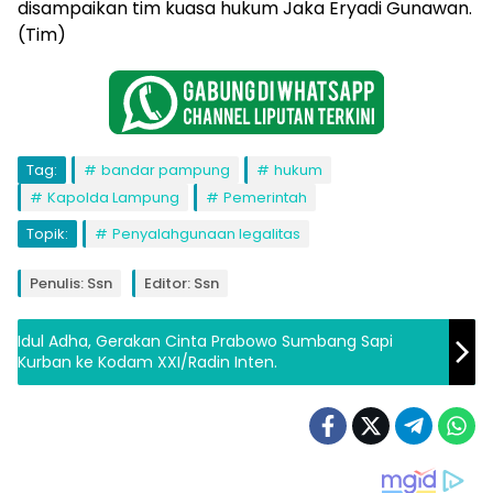
disampaikan tim kuasa hukum Jaka Eryadi Gunawan.
(Tim)
Tag:
bandar pampung
hukum
Kapolda Lampung
Pemerintah
Topik:
Penyalahgunaan legalitas
Penulis: Ssn
Editor: Ssn
Idul Adha, Gerakan Cinta Prabowo Sumbang Sapi
Kurban ke Kodam XXI/Radin Inten.