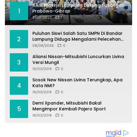
AAIB Provinsi Lampung Dukung Pasangan
1
Prabowo-Gibran
27/12/2023
1
Puluhan Siswi Salah Satu SMPN Di Bandar
2
Lampung Diduga Mengalami Pelecehan
Oleh Oknum Satpam
08/08/2026
0
Aliansi Nissan-Mitsubishi Luncurkan Livina
3
Versi Mungil
16/03/2019
0
Sosok New Nissan Livina Terungkap, Apa
4
Kata NMI?
16/03/2019
0
Demi Xpander, Mitsubishi Bakal
5
Mengimpor Kembali Pajero Sport
16/03/2019
0