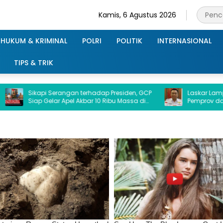
Kamis, 6 Agustus 2026
HUKUM & KRIMINAL
POLRI
POLITIK
INTERNASIONAL
TIPS & TRIK
kapi Serangan terhadap Presiden, GCP
Laskar Lampung Indon
ap Gelar Apel Akbar 10 Ribu Massa di
Pemprov dan DPRD Trans
kabumi.
Terkait Dana Hibah Ke 