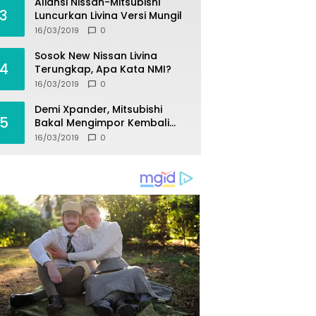
Aliansi Nissan-Mitsubishi
3
Luncurkan Livina Versi Mungil
16/03/2019
0
Sosok New Nissan Livina
4
Terungkap, Apa Kata NMI?
16/03/2019
0
Demi Xpander, Mitsubishi
5
Bakal Mengimpor Kembali
Pajero Sport
16/03/2019
0