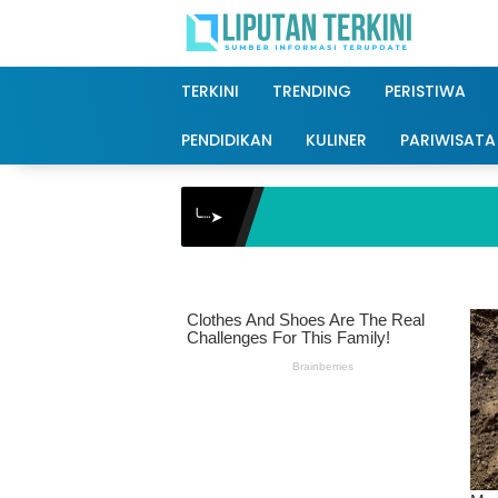
Langsung
ke
konten
TERKINI
TRENDING
PERISTIWA
PENDIDIKAN
KULINER
PARIWISATA
Si
╰┈➤
Si
Su