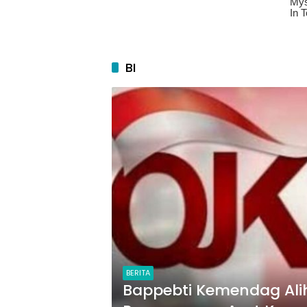
BI
BERITA
Bappebti Kemendag Ali