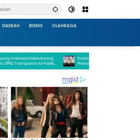
DAERAH
BISNIS
OLAHRAGA
esia Mendorong
Kadin Lampung Hadiri Forum Strategis
paran Ke Publik,
Presiden Prabowo, Bawa Misi Perkuat
Kejati Lampung
Ekonomi dan Investasi Daerah