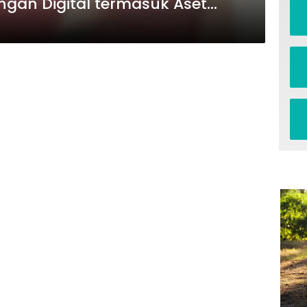
gan Digital termasuk Aset
Kripto serta Derivatif Keuangan kepada OJK dan BI