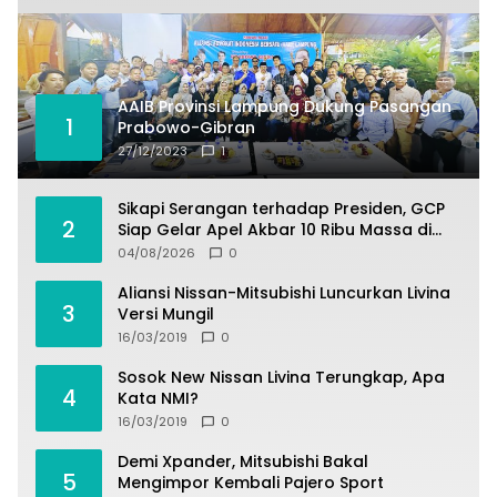
AAIB Provinsi Lampung Dukung Pasangan
1
Prabowo-Gibran
27/12/2023
1
Sikapi Serangan terhadap Presiden, GCP
2
Siap Gelar Apel Akbar 10 Ribu Massa di
Sukabumi.
04/08/2026
0
Aliansi Nissan-Mitsubishi Luncurkan Livina
3
Versi Mungil
16/03/2019
0
Sosok New Nissan Livina Terungkap, Apa
4
Kata NMI?
16/03/2019
0
Demi Xpander, Mitsubishi Bakal
5
Mengimpor Kembali Pajero Sport