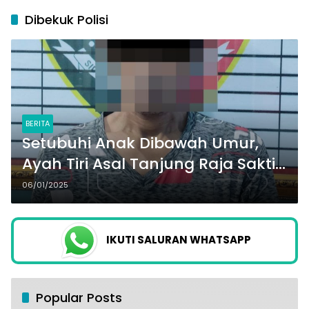
Dibekuk Polisi
BERITA
Setubuhi Anak Dibawah Umur,
Ayah Tiri Asal Tanjung Raja Sakti
ini Dibekuk Polisi
06/01/2025
IKUTI SALURAN WHATSAPP
Popular Posts