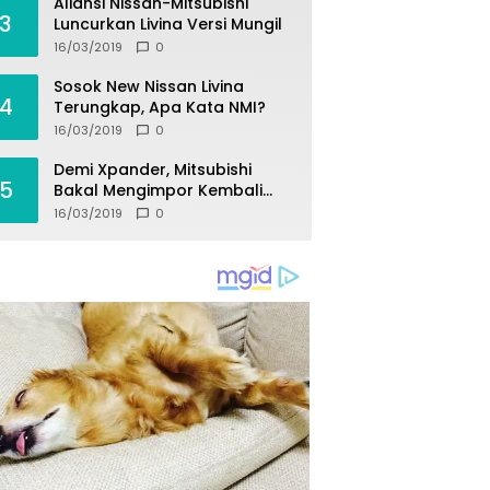
Aliansi Nissan-Mitsubishi
3
Luncurkan Livina Versi Mungil
16/03/2019
0
Sosok New Nissan Livina
4
Terungkap, Apa Kata NMI?
16/03/2019
0
Demi Xpander, Mitsubishi
5
Bakal Mengimpor Kembali
Pajero Sport
16/03/2019
0