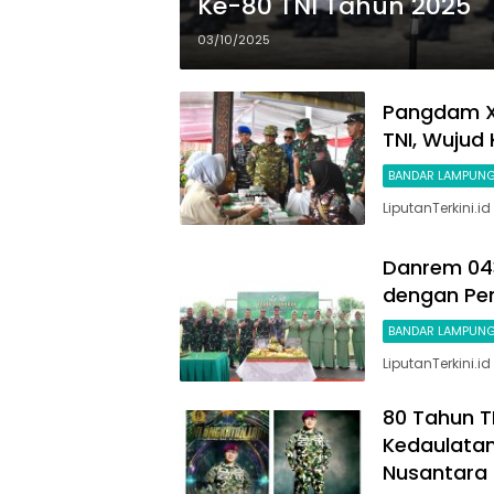
Ke-80 TNI Tahun 2025
03/10/2025
Pangdam XX
TNI, Wujud
BANDAR LAMPUN
LiputanTerkini.
Danrem 04
dengan Pe
BANDAR LAMPUN
LiputanTerkini.
80 Tahun T
Kedaulatan
Nusantara