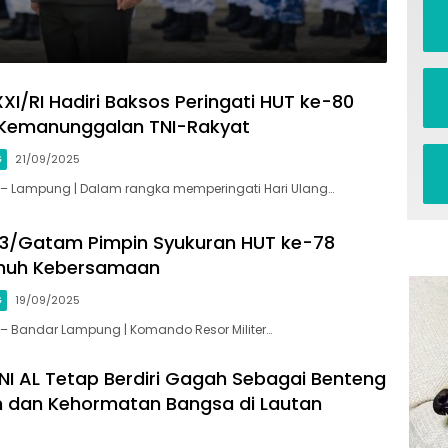
I/RI Hadiri Baksos Peringati HUT ke-80
 Kemanunggalan TNI-Rakyat
G
21/09/2025
id – Lampung | Dalam rangka memperingati Hari Ulang…
3/Gatam Pimpin Syukuran HUT ke-78
nuh Kebersamaan
G
19/09/2025
id – Bandar Lampung | Komando Resor Militer…
NI AL Tetap Berdiri Gagah Sebagai Benteng
 dan Kehormatan Bangsa di Lautan