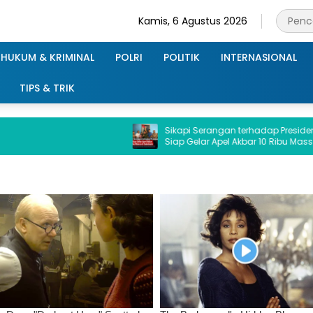
Kamis, 6 Agustus 2026
HUKUM & KRIMINAL
POLRI
POLITIK
INTERNASIONAL
TIPS & TRIK
Sikapi Serangan terhadap Presiden, GCP
Siap Gelar Apel Akbar 10 Ribu Massa di
Sukabumi.