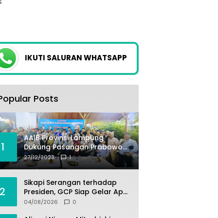
IKUTI SALURAN WHATSAPP
Popular Posts
AAIB Provinsi Lampung
1
Dukung Pasangan Prabowo-
Gibran
27/12/2023
1
Sikapi Serangan terhadap
2
Presiden, GCP Siap Gelar Apel
Akbar 10 Ribu Massa di
04/08/2026
0
Sukabumi.