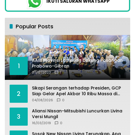
IKUTI SALURAN WHATSAPP
Popular Posts
AAIB Provinsi Lampung Dukung Pasangan
1
Prabowo-Gibran
27/12/2023
1
Sikapi Serangan terhadap Presiden, GCP
2
Siap Gelar Apel Akbar 10 Ribu Massa di
Sukabumi.
04/08/2026
0
Aliansi Nissan-Mitsubishi Luncurkan Livina
3
Versi Mungil
16/03/2019
0
Sosok New Nissan Livina Terungkap, Apa