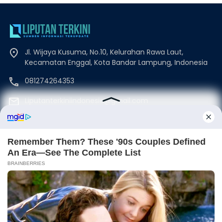
Jl. Wijaya Kusuma, No.10, Kelurahan Rawa Laut,
Kecamatan Enggal, Kota Bandar Lampung, Indonesia
081274264353
Liputanterkiniindonesia@gmail.com
Beranda
Disclaimer
Redaksi
Kode Etik
Privacy Policy
Pedoman Media Siber
©Copyrights Liputanterkini.id