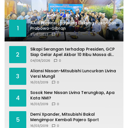
AAIB Provinsi Lampung Dukung Pasangan
1
Prabowo-Gibran
27/12/2023
1
Sikapi Serangan terhadap Presiden, GCP
2
Siap Gelar Apel Akbar 10 Ribu Massa di
Sukabumi.
04/08/2026
0
Aliansi Nissan-Mitsubishi Luncurkan Livina
3
Versi Mungil
16/03/2019
0
Sosok New Nissan Livina Terungkap, Apa
4
Kata NMI?
16/03/2019
0
Demi Xpander, Mitsubishi Bakal
5
Mengimpor Kembali Pajero Sport
16/03/2019
0