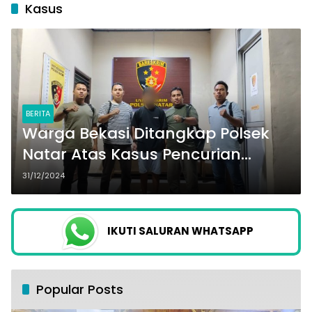
Kasus
BERITA
Warga Bekasi Ditangkap Polsek
Natar Atas Kasus Pencurian
Sepeda Motor
31/12/2024
IKUTI SALURAN WHATSAPP
Popular Posts