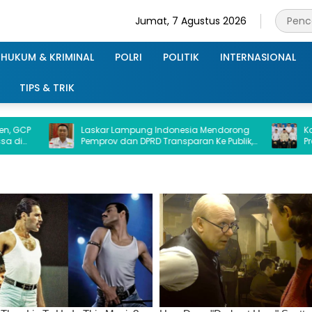
Jumat, 7 Agustus 2026
HUKUM & KRIMINAL
POLRI
POLITIK
INTERNASIONAL
TIPS & TRIK
Laskar Lampung Indonesia Mendorong
Kadin Lampung 
Pemprov dan DPRD Transparan Ke Publik,
Presiden Prabow
Terkait Dana Hibah Ke Kejati Lampung
Ekonomi dan In