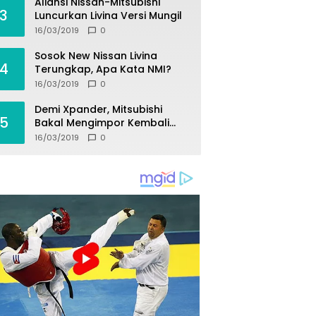
Aliansi Nissan-Mitsubishi
3
Luncurkan Livina Versi Mungil
16/03/2019
0
Sosok New Nissan Livina
4
Terungkap, Apa Kata NMI?
16/03/2019
0
Demi Xpander, Mitsubishi
5
Bakal Mengimpor Kembali
Pajero Sport
16/03/2019
0