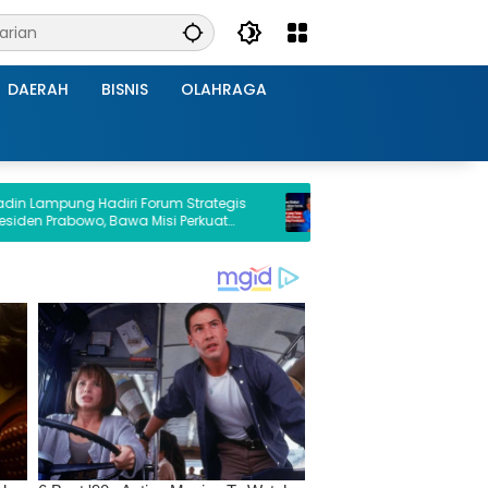
DAERAH
BISNIS
OLAHRAGA
Hadiri Forum Strategis
Riuh di Medsos hingga Mal Pasang
o, Bawa Misi Perkuat
Pagar Tinggi, GCP: Isu Elektabilitas
vestasi Daerah
Prabowo Turun Itu Sengaja Ditiupkan