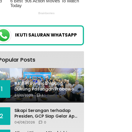
IKUTI SALURAN WHATSAPP
Popular Posts
AAIB Provinsi Lampung
1
Dukung Pasangan Prabowo-
Gibran
27/12/2023
1
Sikapi Serangan terhadap
2
Presiden, GCP Siap Gelar Apel
Akbar 10 Ribu Massa di
04/08/2026
0
Sukabumi.