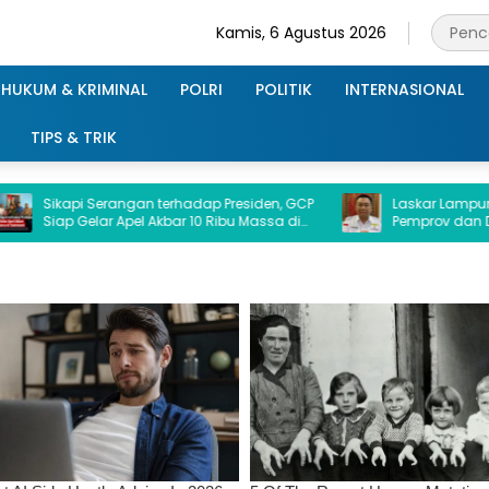
Kamis, 6 Agustus 2026
HUKUM & KRIMINAL
POLRI
POLITIK
INTERNASIONAL
TIPS & TRIK
i Serangan terhadap Presiden, GCP
Laskar Lampung Indones
Gelar Apel Akbar 10 Ribu Massa di
Pemprov dan DPRD Transpa
bumi.
Terkait Dana Hibah Ke Kej