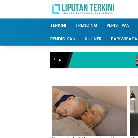
Langsung
ke
konten
TERKINI
TRENDING
PERISTIWA
PENDIDIKAN
KULINER
PARIWISATA
Sikap
╰┈➤
Siap 
Suka