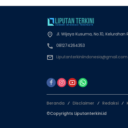
Jl. Wijaya Kusuma, No.10, Keluraha
081274264353
Liputanterkiniindonesia@gmail.com
Beranda
Disclaimer
Redaksi
©Copyrights Liputanterkini.id