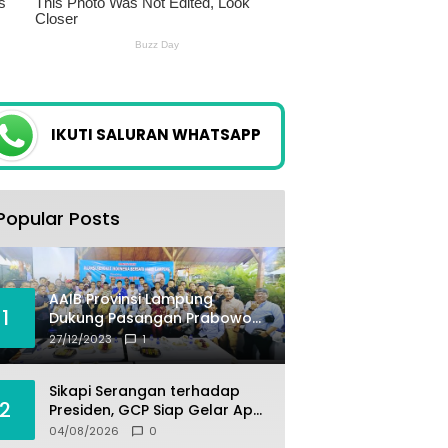
IKUTI SALURAN WHATSAPP
Popular Posts
AAIB Provinsi Lampung
1
Dukung Pasangan Prabowo-
Gibran
27/12/2023
1
Sikapi Serangan terhadap
2
Presiden, GCP Siap Gelar Apel
Akbar 10 Ribu Massa di
04/08/2026
0
Sukabumi.