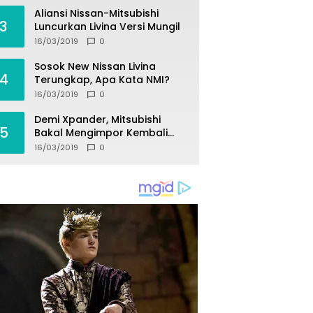
Aliansi Nissan-Mitsubishi
3
Luncurkan Livina Versi Mungil
16/03/2019
0
Sosok New Nissan Livina
4
Terungkap, Apa Kata NMI?
16/03/2019
0
Demi Xpander, Mitsubishi
5
Bakal Mengimpor Kembali
Pajero Sport
16/03/2019
0