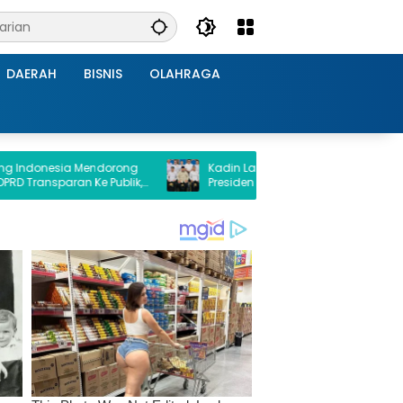
DAERAH
BISNIS
OLAHRAGA
ia Mendorong
Kadin Lampung Hadiri Forum Strategis
ran Ke Publik,
Presiden Prabowo, Bawa Misi Perkuat
ati Lampung
Ekonomi dan Investasi Daerah