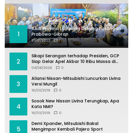
AAIB Provinsi Lampung Dukung Pasangan
1
Prabowo-Gibran
27/12/2023
1
Sikapi Serangan terhadap Presiden, GCP
2
Siap Gelar Apel Akbar 10 Ribu Massa di
Sukabumi.
04/08/2026
0
Aliansi Nissan-Mitsubishi Luncurkan Livina
3
Versi Mungil
16/03/2019
0
Sosok New Nissan Livina Terungkap, Apa
4
Kata NMI?
16/03/2019
0
Demi Xpander, Mitsubishi Bakal
5
Mengimpor Kembali Pajero Sport