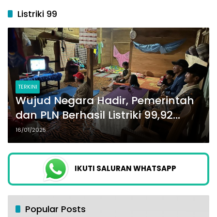
Listriki 99
TERKINI
Wujud Negara Hadir, Pemerintah
dan PLN Berhasil Listriki 99,92
Persen Desa di Seluruh Indonesia
16/01/2025
IKUTI SALURAN WHATSAPP
Popular Posts