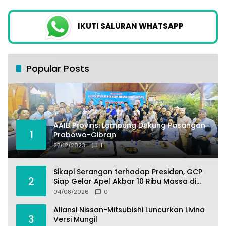
IKUTI SALURAN WHATSAPP
Popular Posts
AAIB Provinsi Lampung Dukung Pasangan
1
Prabowo-Gibran
27/12/2023
1
Sikapi Serangan terhadap Presiden, GCP
2
Siap Gelar Apel Akbar 10 Ribu Massa di
Sukabumi.
04/08/2026
0
Aliansi Nissan-Mitsubishi Luncurkan Livina
3
Versi Mungil