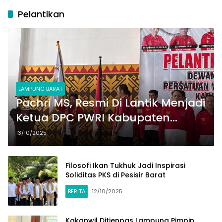
Pelantikan
LAMPUNG BARAT
Pachri MS, Resmi Di Lantik Menjadi
Ketua DPC PWRI Kabupaten
Lampung Barat Periode 2025-
13/10/2025
2028
Filosofi Ikan Tukhuk Jadi Inspirasi
Soliditas PKS di Pesisir Barat
BERITA
12/10/2025
Kakanwil Ditjenpas Lampung Pimpin