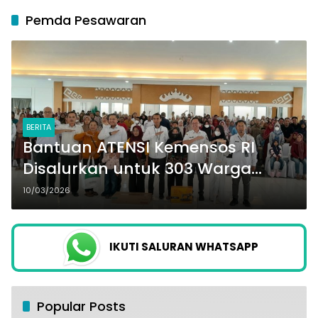
Pemda Pesawaran
BERITA
Bantuan ATENSI Kemensos RI
Disalurkan untuk 303 Warga
Pesawaran Penerima Manfaat
10/03/2026
IKUTI SALURAN WHATSAPP
Popular Posts