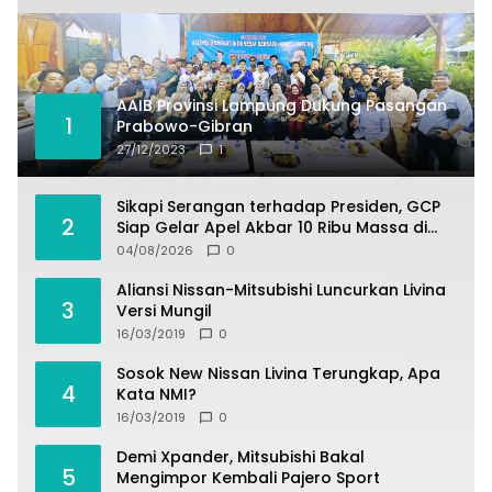
AAIB Provinsi Lampung Dukung Pasangan
1
Prabowo-Gibran
27/12/2023
1
Sikapi Serangan terhadap Presiden, GCP
2
Siap Gelar Apel Akbar 10 Ribu Massa di
Sukabumi.
04/08/2026
0
Aliansi Nissan-Mitsubishi Luncurkan Livina
3
Versi Mungil
16/03/2019
0
Sosok New Nissan Livina Terungkap, Apa
4
Kata NMI?
16/03/2019
0
Demi Xpander, Mitsubishi Bakal
5
Mengimpor Kembali Pajero Sport