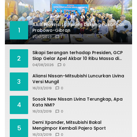
AAIB Provinsi Lampung Dukung Pasangan
1
Prabowo-Gibran
27/12/2023
1
Sikapi Serangan terhadap Presiden, GCP
2
Siap Gelar Apel Akbar 10 Ribu Massa di
Sukabumi.
04/08/2026
0
Aliansi Nissan-Mitsubishi Luncurkan Livina
3
Versi Mungil
16/03/2019
0
Sosok New Nissan Livina Terungkap, Apa
4
Kata NMI?
16/03/2019
0
Demi Xpander, Mitsubishi Bakal
5
Mengimpor Kembali Pajero Sport
16/03/2019
0