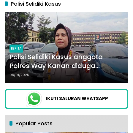
Polisi Selidiki Kasus
BERITA
Polisi Selidiki Kasus anggota
Polres Way Kanan diduga
Mengakhiri Hidupnya
08/01/2025
IKUTI SALURAN WHATSAPP
Popular Posts