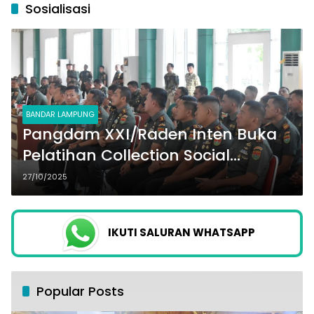
Sosialisasi
BANDAR LAMPUNG
Pangdam XXI/Raden Inten Buka
Pelatihan Collection Social
Listening dan Drone Based Spatial
27/10/2025
Mapping
IKUTI SALURAN WHATSAPP
Popular Posts