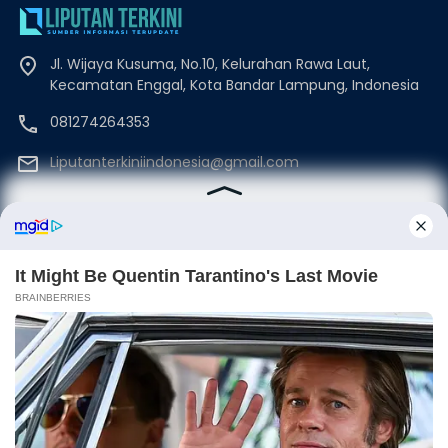
Jl. Wijaya Kusuma, No.10, Kelurahan Rawa Laut,
Kecamatan Enggal, Kota Bandar Lampung, Indonesia
081274264353
Liputanterkiniindonesia@gmail.com
Beranda
Disclaimer
Redaksi
Kode Etik
Privacy Policy
Pedoman Media Siber
©Copyrights Liputanterkini.id
PoweredBy:
Neverhide™