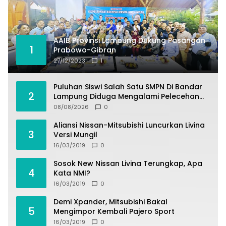
AAIB Provinsi Lampung Dukung Pasangan
1
Prabowo-Gibran
27/12/2023
1
Puluhan Siswi Salah Satu SMPN Di Bandar
2
Lampung Diduga Mengalami Pelecehan
Oleh Oknum Satpam
08/08/2026
0
Aliansi Nissan-Mitsubishi Luncurkan Livina
3
Versi Mungil
16/03/2019
0
Sosok New Nissan Livina Terungkap, Apa
4
Kata NMI?
16/03/2019
0
Demi Xpander, Mitsubishi Bakal
5
Mengimpor Kembali Pajero Sport
16/03/2019
0