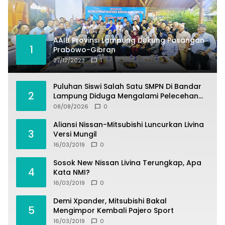
AAIB Provinsi Lampung Dukung Pasangan
1
Prabowo-Gibran
27/12/2023
1
Puluhan Siswi Salah Satu SMPN Di Bandar
2
Lampung Diduga Mengalami Pelecehan
Oleh Oknum Satpam
08/08/2026
0
Aliansi Nissan-Mitsubishi Luncurkan Livina
3
Versi Mungil
16/03/2019
0
Sosok New Nissan Livina Terungkap, Apa
4
Kata NMI?
16/03/2019
0
Demi Xpander, Mitsubishi Bakal
5
Mengimpor Kembali Pajero Sport
16/03/2019
0