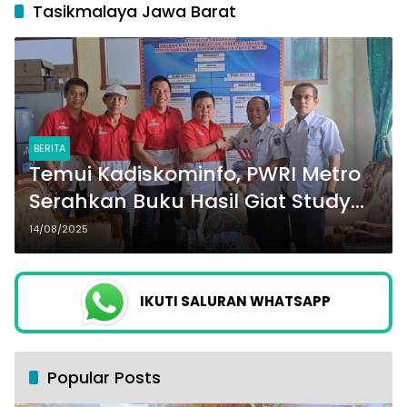
Tasikmalaya Jawa Barat
BERITA
Temui Kadiskominfo, PWRI Metro
Serahkan Buku Hasil Giat Study
Banding ke Tasikmalaya Jawa
14/08/2025
Barat
IKUTI SALURAN WHATSAPP
Popular Posts