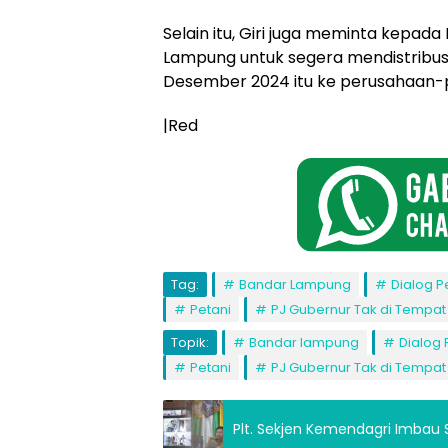
Selain itu, Giri juga meminta kepad
Lampung untuk segera mendistribus
Desember 2024 itu ke perusahaan-
|Red
Tag:
Bandar Lampung
Dialog P
Petani
PJ Gubernur Tak di Tempat
Topik:
Bandar lampung
Dialog 
Petani
PJ Gubernur Tak di Tempat
Plt. Sekjen Kemendagri Imba