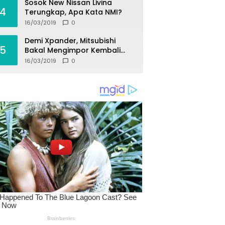
Sosok New Nissan Livina
4
Terungkap, Apa Kata NMI?
16/03/2019
0
Demi Xpander, Mitsubishi
5
Bakal Mengimpor Kembali
Pajero Sport
16/03/2019
0