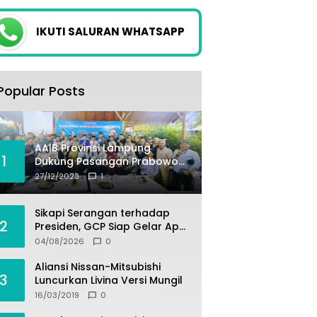
IKUTI SALURAN WHATSAPP
Popular Posts
AAIB Provinsi Lampung
1
Dukung Pasangan Prabowo-
Gibran
27/12/2023
1
Sikapi Serangan terhadap
2
Presiden, GCP Siap Gelar Apel
Akbar 10 Ribu Massa di
04/08/2026
0
Sukabumi.
Aliansi Nissan-Mitsubishi
3
Luncurkan Livina Versi Mungil
16/03/2019
0