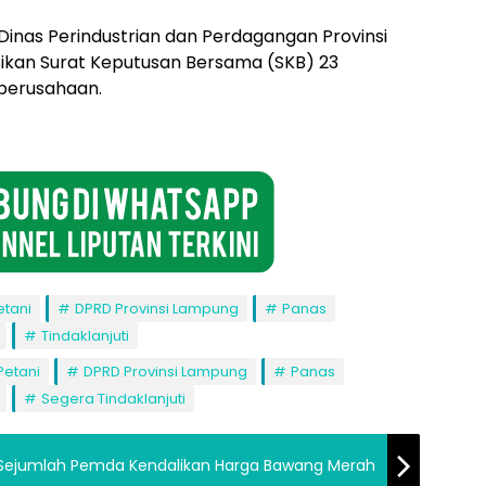
a Dinas Perindustrian dan Perdagangan Provinsi
ikan Surat Keputusan Bersama (SKB) 23
perusahaan.
etani
DPRD Provinsi Lampung
Panas
Tindaklanjuti
Petani
DPRD Provinsi Lampung
Panas
Segera Tindaklanjuti
u Sejumlah Pemda Kendalikan Harga Bawang Merah