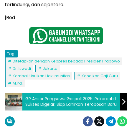
terlindungi, dan sejahtera.
|Red
Tag:
Ditetapkan dengan Keppres kepada Presiden Prabowo
Dr. Iswadi
Jakarta
Kembali Usulkan Hak Imunitas
Kenaikan Gaji Guru
M.Pd.
GP Ansor Pringsewu Gaspoll 2025: Rakercab I
Sukses Digelar, Siap Lahirkan Terobosan Baru