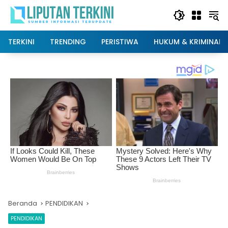
Langsung
ke
konten
TERKINI
TRENDING
PERISTIWA
HUKUM & KRIMINAL
Beranda
PENDIDIKAN
PENDIDIKAN