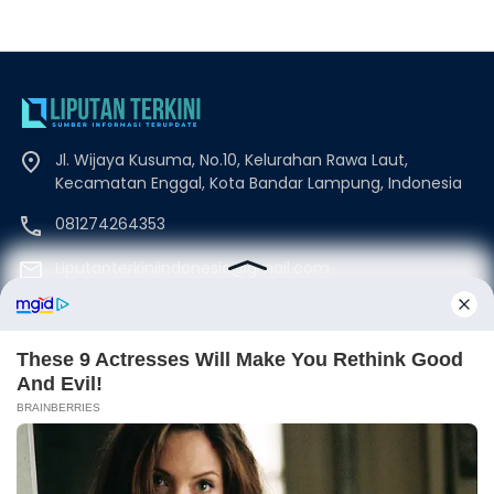
Jl. Wijaya Kusuma, No.10, Kelurahan Rawa Laut,
Kecamatan Enggal, Kota Bandar Lampung, Indonesia
081274264353
Liputanterkiniindonesia@gmail.com
Beranda
Disclaimer
Redaksi
Kode Etik
Privacy Policy
Pedoman Media Siber