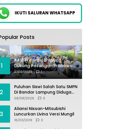
IKUTI SALURAN WHATSAPP
Popular Posts
AAIB Provinsi Lampung
1
Dukung Pasangan Prabowo-
Gibran
27/12/2023
1
Puluhan Siswi Salah Satu SMPN
2
Di Bandar Lampung Diduga
Mengalami Pelecehan Oleh
08/08/2026
0
Oknum Satpam
Aliansi Nissan-Mitsubishi
3
Luncurkan Livina Versi Mungil
16/03/2019
0