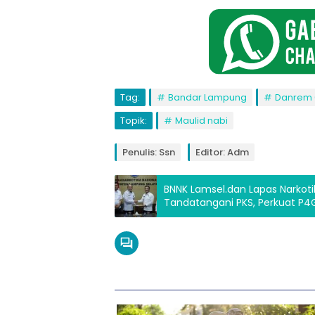
Tag:
Bandar Lampung
Danrem
Topik:
Maulid nabi
Penulis: Ssn
Editor: Adm
BNNK Lamsel.dan Lapas Narkoti
Tandatangani PKS, Perkuat P4