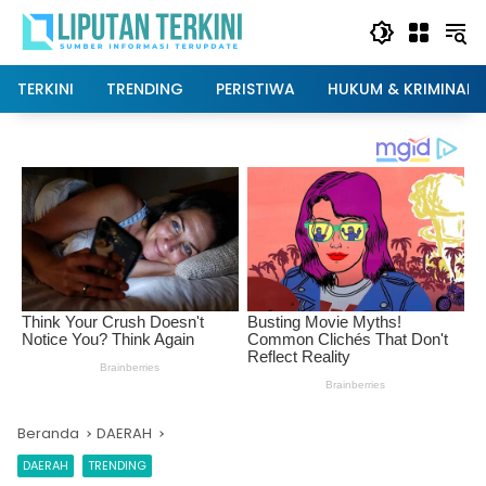
Langsung
ke
konten
TERKINI
TRENDING
PERISTIWA
HUKUM & KRIMINAL
Beranda
DAERAH
DAERAH
TRENDING