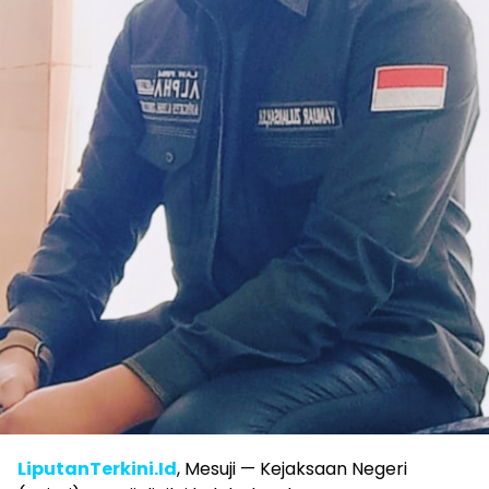
LiputanTerkini.Id
, Mesuji — Kejaksaan Negeri