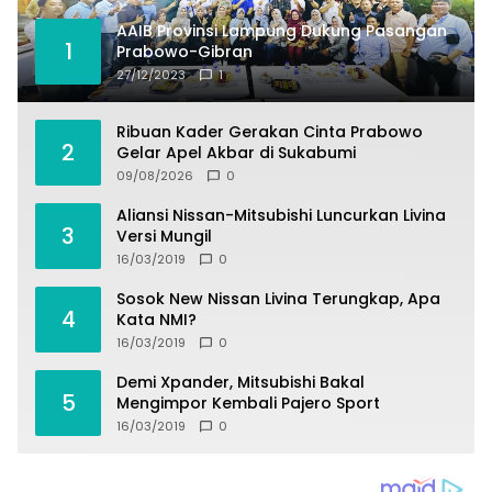
AAIB Provinsi Lampung Dukung Pasangan
1
Prabowo-Gibran
27/12/2023
1
Ribuan Kader Gerakan Cinta Prabowo
2
Gelar Apel Akbar di Sukabumi
09/08/2026
0
Aliansi Nissan-Mitsubishi Luncurkan Livina
3
Versi Mungil
16/03/2019
0
Sosok New Nissan Livina Terungkap, Apa
4
Kata NMI?
16/03/2019
0
Demi Xpander, Mitsubishi Bakal
5
Mengimpor Kembali Pajero Sport
16/03/2019
0