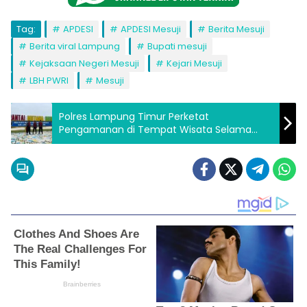
Tag:
APDESI
APDESI Mesuji
Berita Mesuji
Berita viral Lampung
Bupati mesuji
Kejaksaan Negeri Mesuji
Kejari Mesuji
LBH PWRI
Mesuji
Polres Lampung Timur Perketat
Pengamanan di Tempat Wisata Selama
Libur Panjang Akhir Pekan