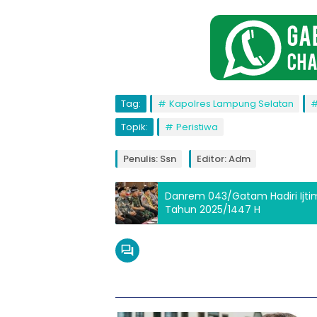
Tag:
Kapolres Lampung Selatan
Topik:
Peristiwa
Penulis: Ssn
Editor: Adm
Danrem 043/Gatam Hadiri Ijti
Tahun 2025/1447 H