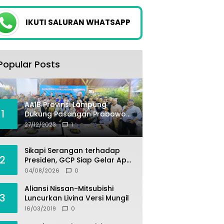
IKUTI SALURAN WHATSAPP
Popular Posts
AAIB Provinsi Lampung
1
Dukung Pasangan Prabowo-
Gibran
27/12/2023
1
Sikapi Serangan terhadap
2
Presiden, GCP Siap Gelar Apel
Akbar 10 Ribu Massa di
04/08/2026
0
Sukabumi.
Aliansi Nissan-Mitsubishi
3
Luncurkan Livina Versi Mungil
16/03/2019
0