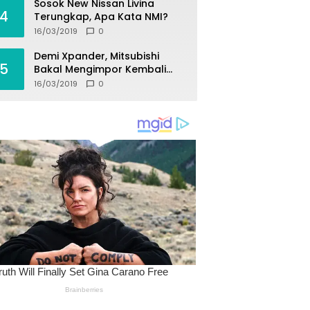
Sosok New Nissan Livina
4
Terungkap, Apa Kata NMI?
16/03/2019
0
Demi Xpander, Mitsubishi
5
Bakal Mengimpor Kembali
Pajero Sport
16/03/2019
0