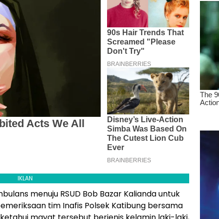
IKLAN
bulans menuju RSUD Bob Bazar Kalianda untuk
l pemeriksaan tim Inafis Polsek Katibung bersama
ketahui mayat tersebut berjenis kelamin laki-laki,