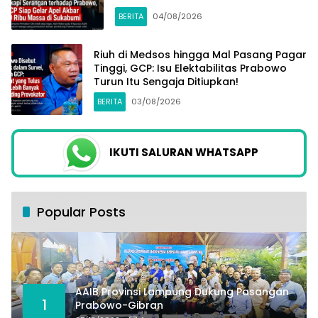
BERITA
04/08/2026
Riuh di Medsos hingga Mal Pasang Pagar
Tinggi, GCP: Isu Elektabilitas Prabowo
Turun Itu Sengaja Ditiupkan!
BERITA
03/08/2026
IKUTI SALURAN WHATSAPP
Popular Posts
AAIB Provinsi Lampung Dukung Pasangan
1
Prabowo-Gibran