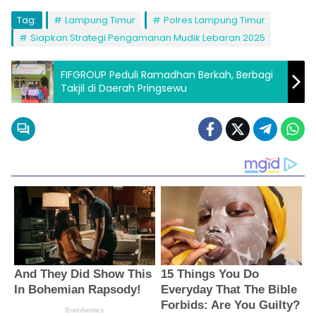
Tag:
Lampung Timur
Polres Lampung Timur
Siapkan Strategi Pengamanan Mudik Lebaran 2025
FIFGROUP Peduli Ramadhan Berkah, Berbagi
Takjil di Daerah Pringsewu