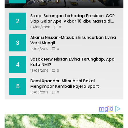
27/12/2023
1
Sikapi Serangan terhadap Presiden, GCP
2
Siap Gelar Apel Akbar 10 Ribu Massa di
Sukabumi.
04/08/2026
0
Aliansi Nissan-Mitsubishi Luncurkan Livina
3
Versi Mungil
16/03/2019
0
Sosok New Nissan Livina Terungkap, Apa
4
Kata NMI?
16/03/2019
0
Demi Xpander, Mitsubishi Bakal
5
Mengimpor Kembali Pajero Sport
16/03/2019
0