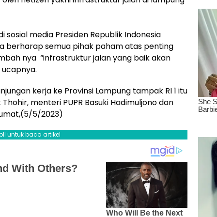
i sosial media Presiden Republik Indonesia
aya berharap semua pihak paham atas penting
bah nya “infrastruktur jalan yang baik akan
 ucapnya.
jungan kerja ke Provinsi Lampung tampak RI 1 itu
 Thohir, menteri PUPR Basuki Hadimuljono dan
Jumat,(5/5/2023)
oll untuk baca artikel