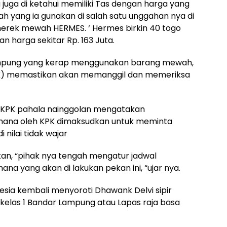
ia juga di ketahui memiliki Tas dengan harga yang
erah yang ia gunakan di salah satu unggahan nya di
 merek mewah HERMES. ‘ Hermes birkin 40 togo
n harga sekitar Rp. 163 Juta.
Lampung yang kerap menggunakan barang mewah,
PK) memastikan akan memanggil dan memeriksa
 KPK pahala nainggolan mengatakan
hana oleh KPK dimaksudkan untuk meminta
 nilai tidak wajar
n, “pihak nya tengah mengatur jadwal
na yang akan di lakukan pekan ini, “ujar nya.
nesia kembali menyoroti Dhawank Delvi sipir
elas 1 Bandar Lampung atau Lapas raja basa