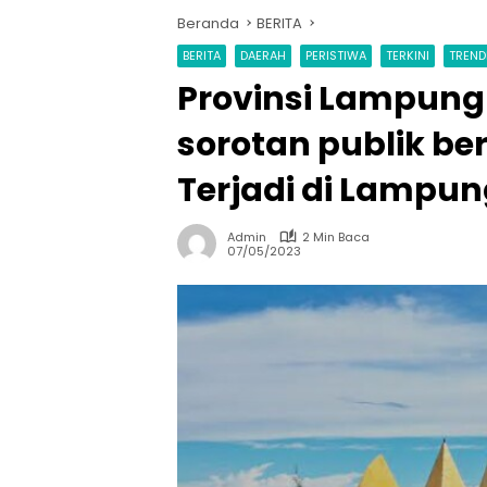
Beranda
BERITA
BERITA
DAERAH
PERISTIWA
TERKINI
TREND
Provinsi Lampung 
sorotan publik be
Terjadi di Lampu
Admin
2 Min Baca
07/05/2023