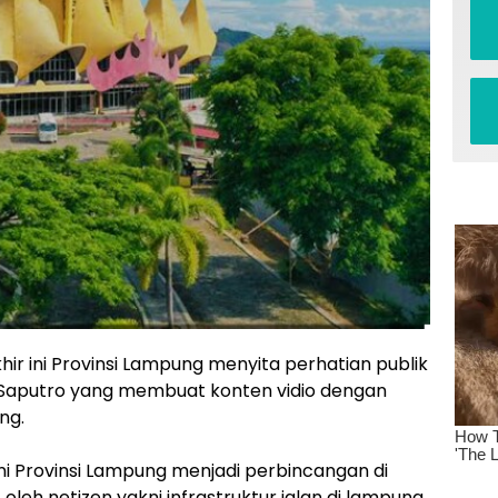
khir ini Provinsi Lampung menyita perhatian publik
o Saputro yang membuat konten vidio dengan
ng.
kini Provinsi Lampung menjadi perbincangan di
t oleh netizen yakni infrastruktur jalan di lampung