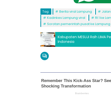
Tag:
Berita viral Lampung
Jalan
Kadinkes Lampung viral
RI 1 ke L
Sorotan pemerintah pusat ke Lampung
Kabupaten MESUJI Raih LIMA P
Indonesia