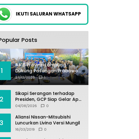
IKUTI SALURAN WHATSAPP
Popular Posts
AAIB Provinsi Lampung
1
Dukung Pasangan Prabowo-
Gibran
27/12/2023
1
Sikapi Serangan terhadap
2
Presiden, GCP Siap Gelar Apel
Akbar 10 Ribu Massa di
04/08/2026
0
Sukabumi.
Aliansi Nissan-Mitsubishi
3
Luncurkan Livina Versi Mungil
16/03/2019
0