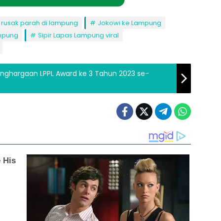
 rusak parah di lampung
Jokowi ke Lampung
ampung
Sipir Lapas Lampung viral
enghargaan LPPL Award ke 3 Tahun 2023 se-