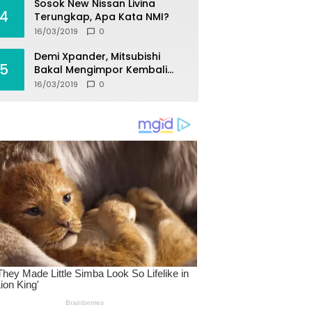
Sosok New Nissan Livina
4
Terungkap, Apa Kata NMI?
16/03/2019
0
Demi Xpander, Mitsubishi
5
Bakal Mengimpor Kembali
Pajero Sport
16/03/2019
0