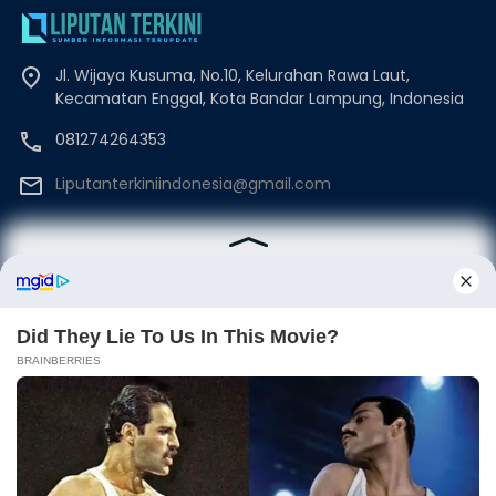
Jl. Wijaya Kusuma, No.10, Kelurahan Rawa Laut,
Kecamatan Enggal, Kota Bandar Lampung, Indonesia
081274264353
Liputanterkiniindonesia@gmail.com
Beranda
Disclaimer
Redaksi
Kode Etik
Privacy Policy
Pedoman Media Siber
©Copyrights Liputanterkini.id
PoweredBy:
Neverhide™