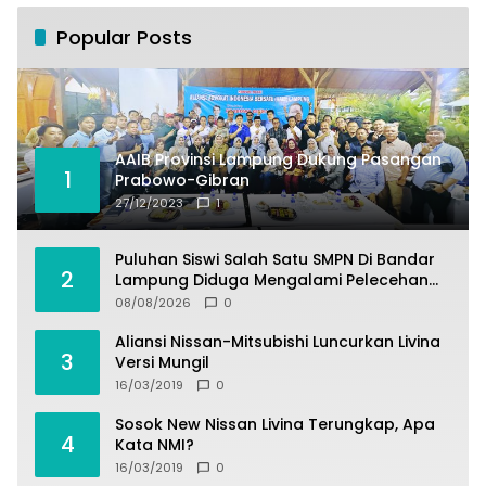
Popular Posts
AAIB Provinsi Lampung Dukung Pasangan
1
Prabowo-Gibran
27/12/2023
1
Puluhan Siswi Salah Satu SMPN Di Bandar
2
Lampung Diduga Mengalami Pelecehan
Oleh Oknum Satpam
08/08/2026
0
Aliansi Nissan-Mitsubishi Luncurkan Livina
3
Versi Mungil
16/03/2019
0
Sosok New Nissan Livina Terungkap, Apa
4
Kata NMI?
16/03/2019
0