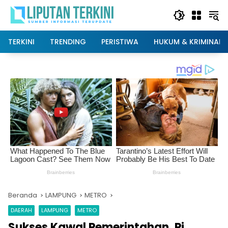
Langsung
ke
konten
TERKINI
TRENDING
PERISTIWA
HUKUM & KRIMINAL
Beranda
LAMPUNG
METRO
DAERAH
LAMPUNG
METRO
Sukses Kawal Pemerintahan, Pj.