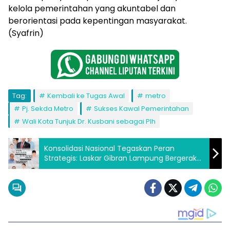
kelola pemerintahan yang akuntabel dan
berorientasi pada kepentingan masyarakat.
(Syafrin)
Tag:
Kembali ke Tugas Awal
metro
Pj. Sekda Metro
Sukses Kawal Pemerintahan
Wali Kota Tunjuk Dr. Kusbani sebagai Plh
Konsolidasi Nasional Tegaskan Peran
Strategis: Laskar Gibran Lampung Bergerak
Terstruktur Kawal Program Prabowo-Gibran