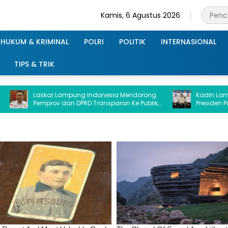
Kamis, 6 Agustus 2026
HUKUM & KRIMINAL
POLRI
POLITIK
INTERNASIONAL
TIPS & TRIK
askar Lampung Indonesia Mendorong
Kadin Lampung Hadiri
emprov dan DPRD Transparan Ke Publik,
Presiden Prabowo, Baw
erkait Dana Hibah Ke Kejati Lampung
Ekonomi dan Investas