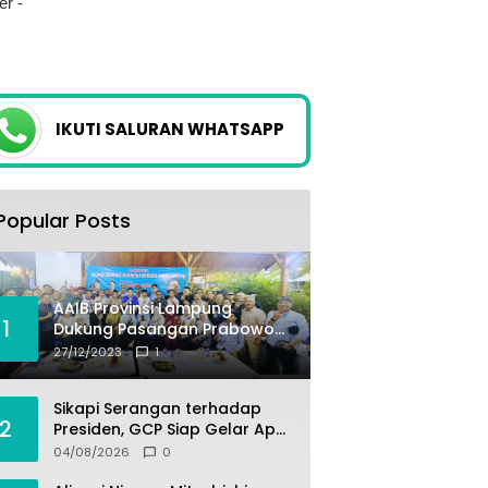
IKUTI SALURAN WHATSAPP
Popular Posts
AAIB Provinsi Lampung
1
Dukung Pasangan Prabowo-
Gibran
27/12/2023
1
Sikapi Serangan terhadap
2
Presiden, GCP Siap Gelar Apel
Akbar 10 Ribu Massa di
04/08/2026
0
Sukabumi.