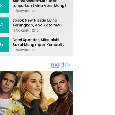
Aliansi Nissan-Mitsubishi
3
Luncurkan Livina Versi Mungil
16/03/2019
0
Sosok New Nissan Livina
4
Terungkap, Apa Kata NMI?
16/03/2019
0
Demi Xpander, Mitsubishi
5
Bakal Mengimpor Kembali
Pajero Sport
16/03/2019
0