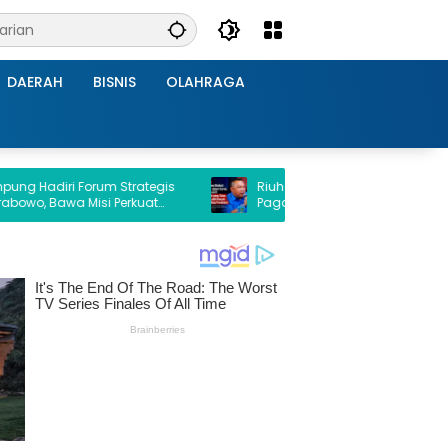
DAERAH
BISNIS
OLAHRAGA
 Forum Strategis
Riuh di Medsos hingga Mal Pasang
a Misi Perkuat
Pagar Tinggi, GCP: Isu Elektabilitas
i Daerah
Prabowo Turun Itu Sengaja Ditiupkan!